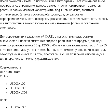
Все увлажнители CAREL с погружными электродами имеют функциональное
программное управление, которое автоматически подстраивает параметры
работы в зависимости от характеристик воды. Тем не менее, добиться
оптимального баланса срока службы цилиндра, регулировки
паропроизводительности и скорости реагирования в зависимости от типа воды
и электропитания можно только за счет изменения формы и положения
электродов.
Для современных увлажнителей CAREL с погружными электродами
выпускается широкий спектр цилиндров с разными электродами, для воды
электропроводностью от 75 до 1250 мкС/см и производительностью от 1 до 65
кг/ч. Все цилиндры увлажнителей humiSteam комплектуются оцинкованными
электродами и имеют фильтры, предотвращающие появление накипи на дне
цилиндра, которая может ухудшить дренаж.
Совместимость:
UE* humiSteam
X-plus
UE003XL001
UE003XL0E1
UE003XLC01
Basic
UE003YL001