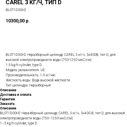
CAREL 3 КГ/Ч, ТИП D
BL0T1D00H2
10300,00
р.
КУПИТЬ
BL0T1D00H2 Неразборный цилиндр CAREL 3 кг/ч, 3х400В, тип D, для
высокой электропроводности воды (750-1250 мкС/см)
1-3 kg/h cylinder, type D
Модель увлажнителя: UE
Производительность: 1-3 кг/час
Жёсткость воды: Вода высокой жёсткости
Тип цилиндра: Неразборный
Описание
Доставка и оплата
Гарантия
Заказать
Описание
BL0T1D00H2 Неразборный цилиндр CAREL 3 кг/ч, 3×400 В, тип D, для высокой
электропроводности воды (750−1250 мкС/см)
1−3 kg/h cylinder, type D