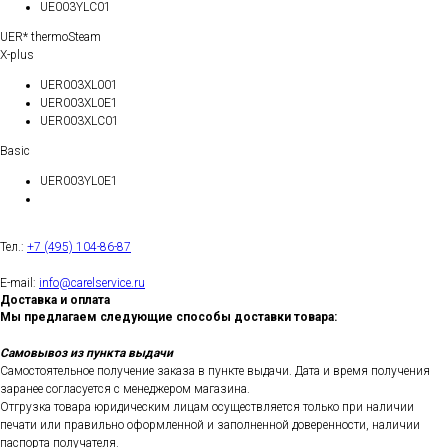
UE003YLC01
UER* thermoSteam
X-plus
UER003XL001
UER003XL0E1
UER003XLC01
Basic
UER003YL0E1
Тел.:
+7 (495) 104-86-87
E-mail:
info@carelservice.ru
Доставка и оплата
Мы предлагаем следующие способы доставки товара:
Самовывоз из пункта выдачи
Самостоятельное получение заказа в пункте выдачи. Дата и время получения
заранее согласуется с менеджером магазина.
Отгрузка товара юридическим лицам осуществляется только при наличии
печати или правильно оформленной и заполненной доверенности, наличии
паспорта получателя.