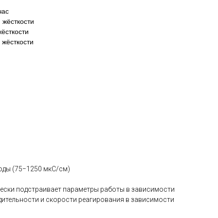
час
 жёсткости
жёсткости
 жёсткости
воды (75−1250 мкС/см)
ески подстраивает параметры работы в зависимости
одительности и скорости реагирования в зависимости