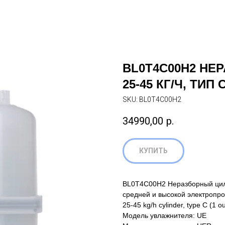
BL0T4C00H2 НЕ
25-45 КГ/Ч, ТИП 
SKU:
BL0T4C00H2
34990,00
р.
КУПИТЬ
BL0T4C00H2 Неразборный цилин
средней и высокой электропро
25-45 kg/h cylinder, type C (1 
Модель увлажнителя: UE