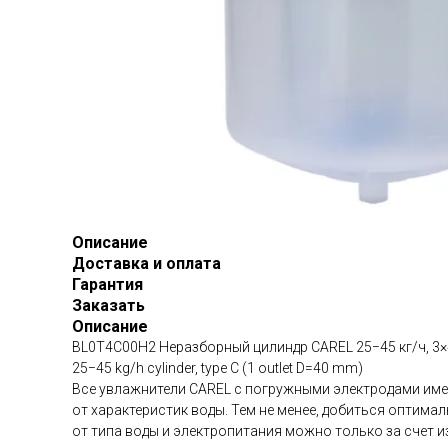
Описание
Доставка и оплата
Гарантия
Заказать
Описание
BL0T4C00H2 Неразборный цилиндр CAREL 25−45 кг/ч, 3×4
25−45 kg/h cylinder, type C (1 outlet D=40 mm)
Все увлажнители CAREL с погружными электродами им
от характеристик воды. Тем не менее, добиться оптим
от типа воды и электропитания можно только за счет 