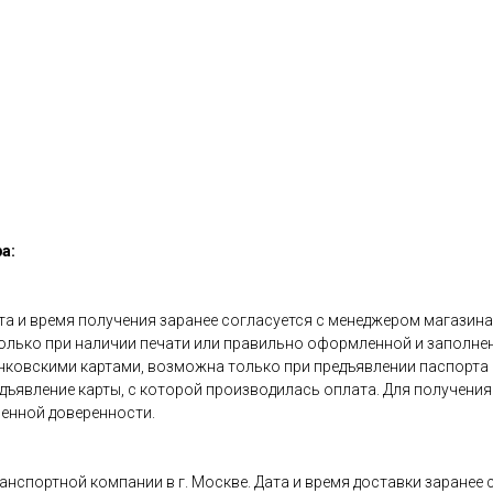
а:
та и время получения заранее согласуется с менеджером магазина
олько при наличии печати или правильно оформленной и заполнен
анковскими картами, возможна только при предъявлении паспорта
редъявление карты, с которой производилась оплата. Для получен
енной доверенности.
ранспортной компании в г. Москве. Дата и время доставки заранее