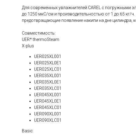
Для современных увлажнителей CAREL с погружными эл
до 1250 мкС/см и производительностью от 1 до 65 кг/
предотвращающие появление накипи на дне цилиндра, 
Совместимость:
UER* thermoSteam
X-plus
UER025XL001
UER025XL0E1
UER025XLC01
UER035XL001
UER035XL0E1
UER035XLC01
UER045XL001
UER045XL0E1
UER045XLC01
UER090XL001
UER090XLC01
Basic