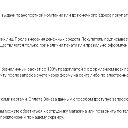
 выдачи транспортной компании или до конечного адреса покупат
:
ких лиц. После внесения денежных средств Покупатель подписыва
уществляется только при наличии печати или правильно оформлен
 безналичный расчёт со 100% предоплатой с оформлением всех п
ту после запроса счета через форму на сайте либо по электронно
вскими картами. Оплата Заказа данным способом доступна запросо
вы можете обратиться к сотруднику магазина или позвонить по т
 предложений по нашему сервису.