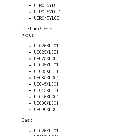
UER025YL0E1
UER035YL0E1
UER045YL0E1
UE* humiSteam
X-plus
UE025XL001
UE025XL0E1
UE025XLC01
UE035XL001
UE035XL0E1
UE035XLC01
UE045XL001
UE045XL0E1
UE045XLC01
UE090XL001
UE090XLC01
Basic
UE025YL001