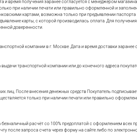
та и время получения заранее согласуется с менеджером магазина
олько при наличии печати или правильно оформленной и заполнен
анковскими картами, возможна только при предъявлении паспорта
редъявление карты, с которой производилась оплата. Для получен
енной доверенности.
ранспортной компании в г. Москве. Дата и время доставки заранее
 выдачи транспортной компании или до конечного адреса покупат
:
ких лиц. После внесения денежных средств Покупатель подписыва
уществляется только при наличии печати или правильно оформлен
 безналичный расчёт со 100% предоплатой с оформлением всех п
ту после запроса счета через форму на сайте либо по электронно