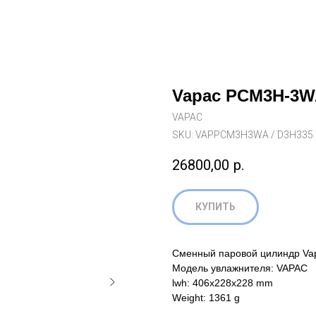
Vapac PCM3H-3W
VAPAC
SKU:
VAPPCM3H3WA / D3H335
26800,00
р.
КУПИТЬ
Сменный паровой цилиндр Va
Модель увлажнителя: VAPAC
lwh: 406x228x228 mm
Weight: 1361 g