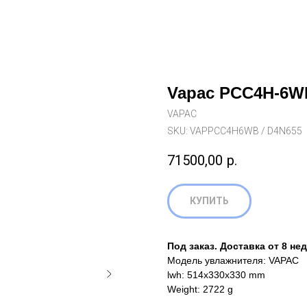
Vapac PCC4H-6W
VAPAC
SKU:
VAPPCC4H6WB / D4N655
71500,00
р.
КУПИТЬ
Под заказ. Доставка от 8 не
Модель увлажнителя: VAPAC
lwh: 514x330x330 mm
Weight: 2722 g