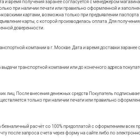
та и время получения заранее согласуется с менеджером магазина
олько при наличии печати или правильно оформленной и заполнен
анковскими картами, возможна только при предъявлении паспорта
редъявление карты, с которой производилась оплата. Для получен
енной доверенности.
ранспортной компании в г. Москве. Дата и время доставки заранее
 выдачи транспортной компании или до конечного адреса покупат
:
ких лиц. После внесения денежных средств Покупатель подписыва
уществляется только при наличии печати или правильно оформлен
 безналичный расчёт со 100% предоплатой с оформлением всех п
ту после запроса счета через форму на сайте либо по электронно