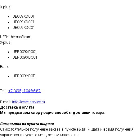
X-plus
UE009XD001
UE009XD0E1
UE009XDC01
UER* thermoSteam
X-plus
UER009XD001
UER009XDC01
Basic
UER009YD0E1
Тел.:
+7 (495) 104-86-87
E-mail:
info@carelservice.ru
Доставка и оплата
Мы предлагаем следующие способы доставки товара:
Самовывоз из пункта выдачи
Самостоятельное получение заказа в пункте выдачи. Дата и время получения
заранее согласуется с менеджером магазина.