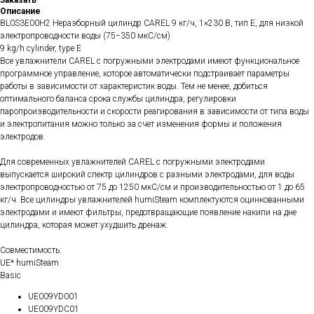
Описание
BL0S3E00H2 Неразборный цилиндр CAREL 9 кг/ч, 1×230 В, тип E, для низкой
электропроводности воды (75−350 мкС/см)
9 kg/h cylinder, type E
Все увлажнители CAREL с погружными электродами имеют функциональное
программное управление, которое автоматически подстраивает параметры
работы в зависимости от характеристик воды. Тем не менее, добиться
оптимального баланса срока службы цилиндра, регулировки
паропроизводительности и скорости реагирования в зависимости от типа воды
и электропитания можно только за счет изменения формы и положения
электродов.
Для современных увлажнителей CAREL с погружными электродами
выпускается широкий спектр цилиндров с разными электродами, для воды
электропроводностью от 75 до 1250 мкС/см и производительностью от 1 до 65
кг/ч. Все цилиндры увлажнителей humiSteam комплектуются оцинкованными
электродами и имеют фильтры, предотвращающие появление накипи на дне
цилиндра, которая может ухудшить дренаж.
Совместимость:
UE* humiSteam
Basic
UE009YD001
UE009YDC01