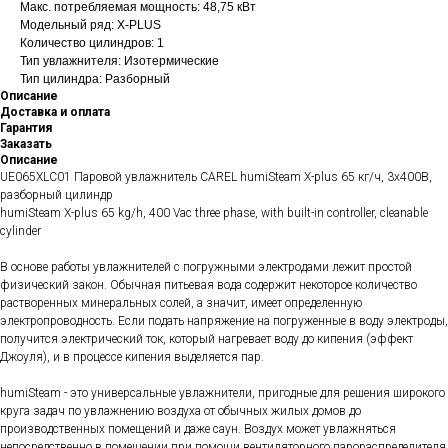
Макс. потребляемая мощность: 48,75 кВт
Модельный ряд: X-PLUS
Количество цилиндров: 1
Тип увлажнителя: Изотермические
Тип цилиндра: Разборный
Описание
Доставка и оплата
Гарантия
Заказать
Описание
UE065XLC01 Паровой увлажнитель CAREL humiSteam X-plus 65 кг/ч, 3х400В,
разборный цилиндр
humiSteam X-plus 65 kg/h, 400 Vac three phase, with built-in controller, cleanable
cylinder
В основе работы увлажнителей с погружными электродами лежит простой
физический закон. Обычная питьевая вода содержит некоторое количество
растворенных минеральных солей, а значит, имеет определенную
электропроводность. Если подать напряжение на погруженные в воду электроды,
получится электрический ток, который нагревает воду до кипения (эффект
Джоуля), и в процессе кипения выделяется пар.
humiSteam - это универсальные увлажнители, пригодные для решения широкого
круга задач по увлажнению воздуха от обычных жилых домов до
производственных помещений и даже саун. Воздух может увлажняться
непосредственно в помещении при помощи вентиляторного парораспределителя