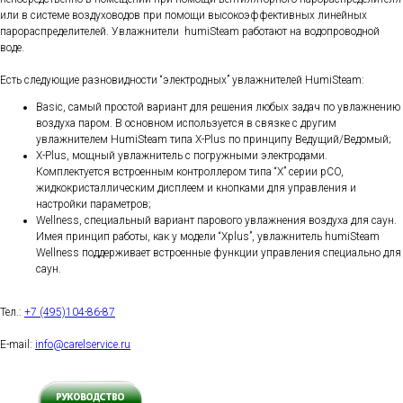
или в системе воздуховодов при помощи высокоэффективных линейных
парораспределителей. Увлажнители humiSteam работают на водопроводной
воде.
Есть следующие разновидности “электродных” увлажнителей HumiSteam:
Basic, самый простой вариант для решения любых задач по увлажнению
воздуха паром. В основном используется в связке с другим
увлажнителем HumiSteam типа X-Plus по принципу Ведущий/Ведомый;
X-Plus, мощный увлажнитель с погружными электродами.
Комплектуется встроенным контроллером типа “X” серии pCO,
жидкокристаллическим дисплеем и кнопками для управления и
настройки параметров;
Wellness, специальный вариант парового увлажнения воздуха для саун.
Имея принцип работы, как у модели “Xplus”, увлажнитель humiSteam
Wellness поддерживает встроенные функции управления специально для
саун.
Тел.:
+7 (495)104-86-87
E-mail:
info@carelservice.ru